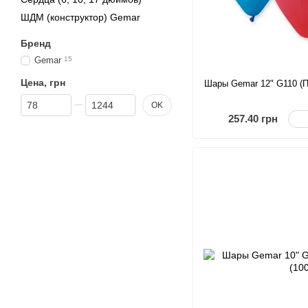
ШДМ (конструктор) Gemar
Бренд
Gemar
15
Цена, грн
Шары Gemar 12" G110 (П
От Цена, грн
До Цена, грн
OK
257.40 грн