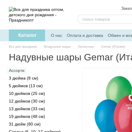
Перейти к основному контенту
Заказ
Каталог
О нас
Оплата и доставка
Обмен и воз
Скидка на опт
Помощь
Все для праздника
Воздушные шары
Латексные
Gemar (Италия)
Надувные шары Gemar (Ита
Ассорти
3 дюйма (8 см)
5 дюймов (13 см)
10 дюймов (25 см)
12 дюймов (30 см)
13 дюймов (33 см)
19 дюймов (48 см)
31 дюйм (80 см)
Сердца (6, 10, 17 дюймов)