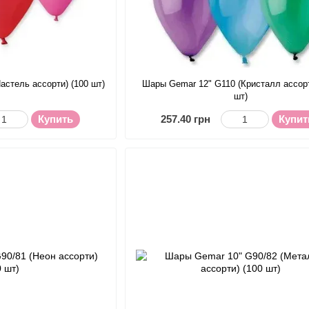
астель ассорти) (100 шт)
Шары Gemar 12" G110 (Кристалл ассорт
шт)
Купить
257.40 грн
Купит