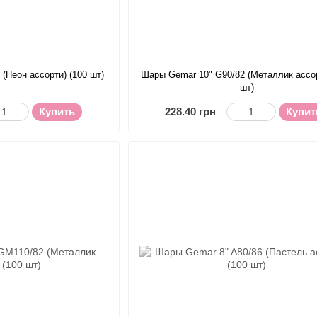
(Неон ассорти) (100 шт)
Шары Gemar 10" G90/82 (Металлик ассор
шт)
Купить
228.40 грн
Купит