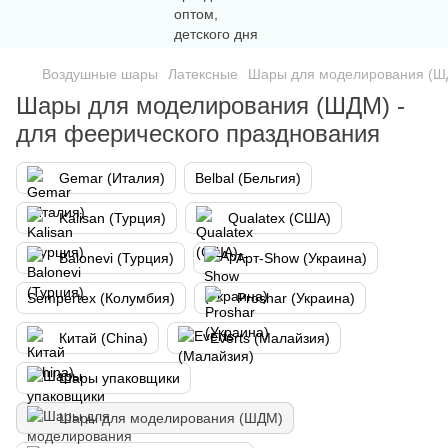
Воздушные шары
Латексные
Шары для моделирования (Ш
Шары для моделирования (ШДМ) -
для феерического празднования
Gemar (Италия)
Belbal (Бельгия)
Kalisan (Турция)
Qualatex (США)
Balonevi (Турция)
Арт-Show (Украина)
Sempertex (Колумбия)
Proshar (Украина)
Китай (China)
Everts (Малайзия)
Шары упаковщики
Шары для моделирования (ШДМ)