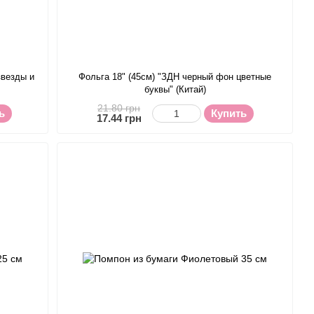
звезды и
Фольга 18" (45см) "ЗДН черный фон цветные
буквы" (Китай)
21.80 грн
ь
Купить
17.44 грн