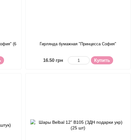
офия" (6
Гирлянда бумажная "Принцесса София"
ь
16.50 грн
Купить