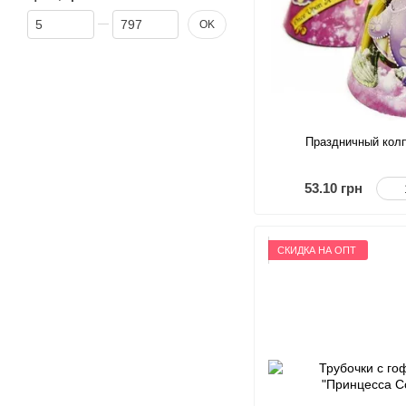
От Цена, грн
До Цена, грн
OK
Праздничный колп
53.10 грн
СКИДКА НА ОПТ