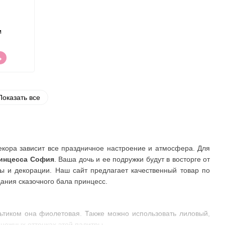
м
ь
Показать все
декора зависит все праздничное настроение и атмосфера. Для
инцесса София
. Ваша дочь и ее подружки будут в восторге от
ры и декорации. Наш сайт предлагает качественный товар по
ания сказочного бала принцесс.
ьтиком она фиолетовая. Также можно использовать лиловый,
 нежных оттенках этой палитры.