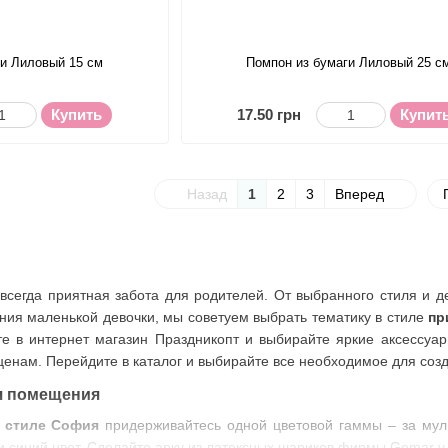
ги Лиловый 15 см
Помпон из бумаги Лиловый 25 с
Купить
17.50 грн
Купит
Назад
1
2
3
Вперед
 всегда приятная забота для родителей. От выбранного стиля и 
ния маленькой девочки, мы советуем выбрать тематику в стиле
пр
те в интернет магазин Праздникопт и выбирайте яркие аксессуа
енам. Перейдите в каталог и выбирайте все необходимое для созд
я помещения
 стиле София
придерживайтесь одной цветовой гаммы – за мул
и синий цвет. Сделайте арку из латексных шариков фирмы Gemar у