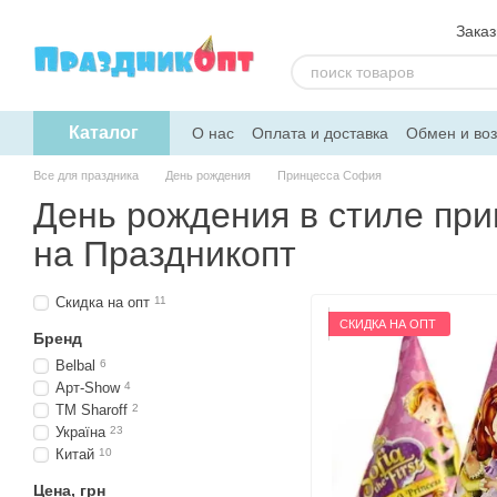
Перейти к основному контенту
Заказ
Каталог
О нас
Оплата и доставка
Обмен и воз
Скидка на опт
Помощь
Все для праздника
День рождения
Принцесса София
День рождения в стиле пр
на Праздникопт
Скидка на опт
11
СКИДКА НА ОПТ
Бренд
Belbal
6
Арт-Show
4
TM Sharoff
2
Україна
23
Китай
10
Цена, грн