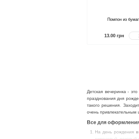
Помпон из бума
13.00 грн
Детская вечеринка - это
празднования дня рожде
такого решения. Заходи
очень привлекательным ц
Все для оформлени
На день рождения
в
сиреневый, розовый 