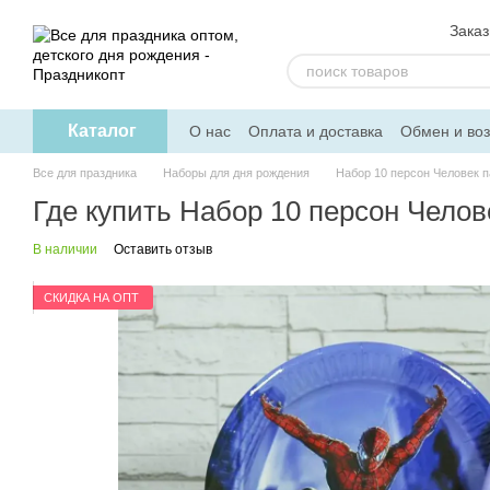
Перейти к основному контенту
Заказ
Каталог
О нас
Оплата и доставка
Обмен и воз
Скидка на опт
Помощь
Все для праздника
Наборы для дня рождения
Набор 10 персон Человек п
Где купить Набор 10 персон Челов
В наличии
Оставить отзыв
СКИДКА НА ОПТ