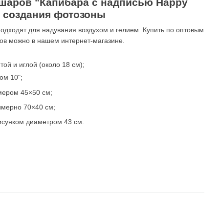
шаров "Капибара с надписью Happy
ля создания фотозоны
одходят для надувания воздухом и гелием. Купить по оптовым
ов можно в нашем интернет-магазине.
той и иглой (около 18 см);
ом 10";
мером 45×50 см;
имерно 70×40 см;
исунком диаметром 43 см.