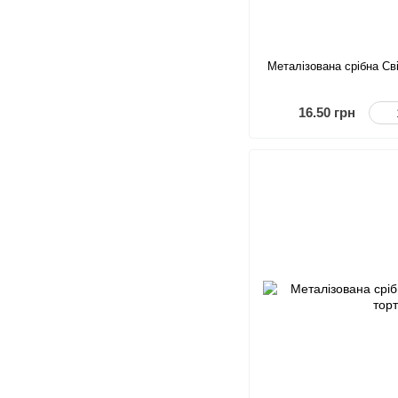
Металізована срібна Св
16.50 грн