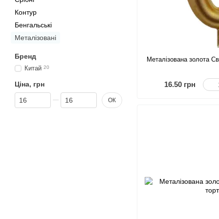
Контур
Бенгальські
Металізовані
Бренд
Металізована золота Св
Китай
20
Ціна, грн
16.50 грн
Від Ціна, грн
До Ціна, грн
ОК