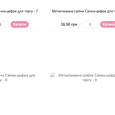
ічка-цифра для торту - 7
Металізована срібна Свічка-цифра для т
Купити
16.50 грн
Купит