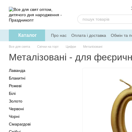
Перейти до основного контенту
Каталог
Про нас
Оплата і доставка
Обмін та 
Допомога
Все для свята
Свічки на торт
Цифри
Металізовані
Металізовані - для феєричн
Лаванда
Блакитні
Рожеві
Білі
Золото
Червоні
Чорні
Смарагдові
Срібні