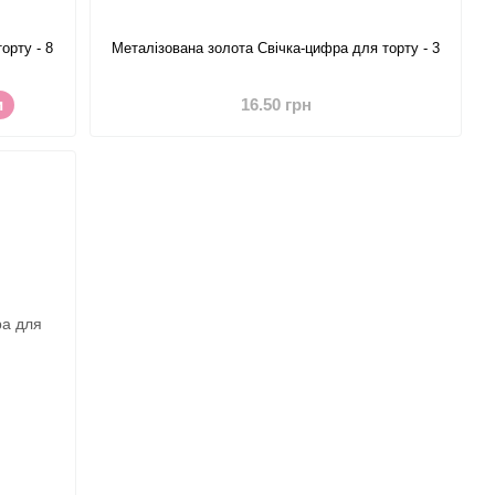
орту - 8
Металізована золота Свічка-цифра для торту - 3
и
16.50 грн