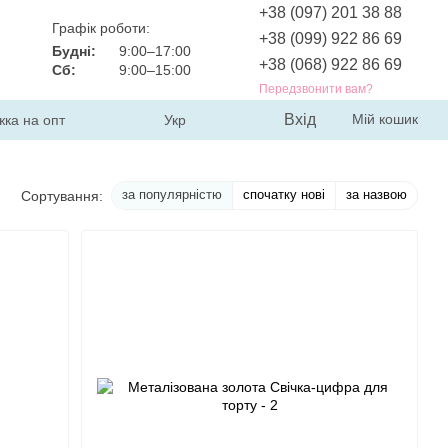
+38 (097) 201 38 88
Графік роботи:
+38 (099) 922 86 69
Будні:
9:00–17:00
+38 (068) 922 86 69
Сб:
9:00–15:00
Передзвонити вам?
Вхід
Мій кошик
жка на опт
Укр
за популярністю
спочатку нові
за назвою
Сортування: