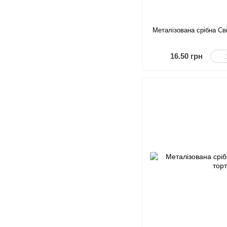
Металізована срібна Св
16.50 грн