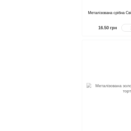
Металізована срібна Св
16.50 грн