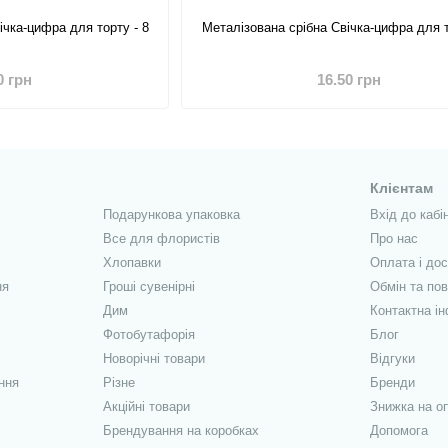
ічка-цифра для торту - 8
Металізована срібна Свічка-цифра для т
0 грн
16.50 грн
Клієнтам
Подарункова упаковка
Вхід до кабі
Все для флористів
Про нас
Хлопавки
Оплата і до
ня
Гроші сувенірні
Обмін та по
Дим
Контактна і
Фотобутафорія
Блог
Новорічні товари
Відгуки
ння
Різне
Бренди
Акційні товари
Знижка на о
Брендування на коробках
Допомога