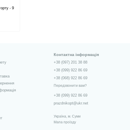
орту - 9
Контактна інформація
нету
+38 (097) 201 38 88
+38 (099) 922 86 69
ставка
+38 (068) 922 86 69
вернення
Передзвонити вам?
нформація
+38 (099) 922 86 69
prazdnikopt@ukr.net
Україна, м. Суми
пт
Мапа проїзду