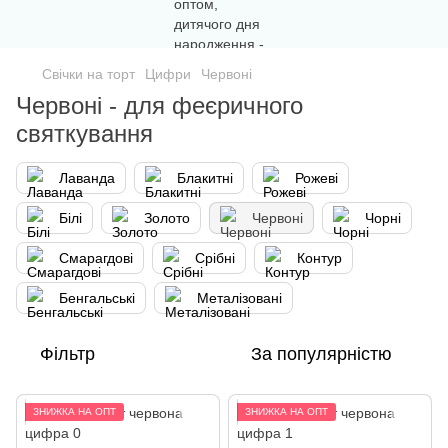
Свічки на торт
Цифри
Червоні
Червоні - для феєричного
святкування
Лаванда
Блакитні
Рожеві
Білі
Золото
Червоні
Чорні
Смарагдові
Срібні
Контур
Бенгальські
Металізовані
Фільтр
За популярністю
ЗНИЖКА НА ОПТ
ЗНИЖКА НА ОПТ