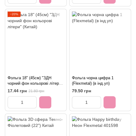
−20%
Фольга 18" (45см) "ЗДН
Фольга чорна цифра 1
чорний фон кольорові літери"
(Flexmetal) (в інд.уп)
(Китай)
17.44 грн
79.50 грн
21.80 грн