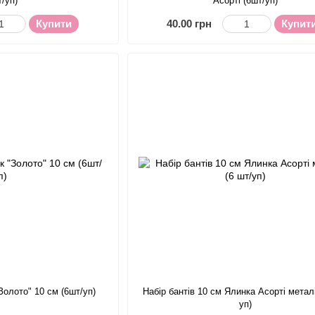
т/уп)
Асорті (6шт/уп)
Купити
40.00 грн
Купит
"Золото" 10 см (6шт/уп)
Набір бантів 10 см Ялинка Асорті металі
уп)