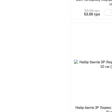
с
55.00 грн
53.00 грн
Набір бантів 3Р Люрек