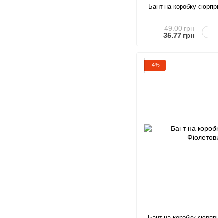
Бант на коробку-сюрпр
49.00 грн
35.77 грн
−4%
Бант на коробку-сюрпр