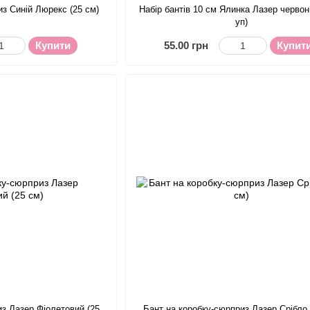
из Синій Люрекс (25 см)
Набір бантів 10 см Ялинка Лазер червон
уп)
Купити
55.00 грн
Купит
из Лазер Фіолетовий (25
Бант на коробку-сюрприз Лазер Срібло 