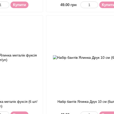
Купити
49.00 грн
Купит
ка металік фуксія (6 шт/
Набір бантів Ялинка Друк 10 см (6шт
п)