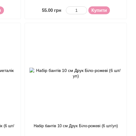
и
55.00 грн
Купити
к (6 шт/
Набір бантів 10 см Друк Біло-рожеві (6 шт/уп)