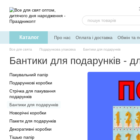
Перейти до основного контенту
Каталог
Про нас
Оплата і доставка
Обмін та 
Допомога
Все для свята
Подарункова упаковка
Бантики для подарунків
Бантики для подарунків - д
Пакувальний папір
Подарункові коробки
Стрічка для пакування
подарунків
Бантики для подарунків
Новорічні коробки
Пакети для подарунків
Декоративні коробки
Тішью папір