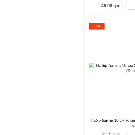
49.00 грн
−16%
Набір бантів 10 см Ялин
у
58.40 грн