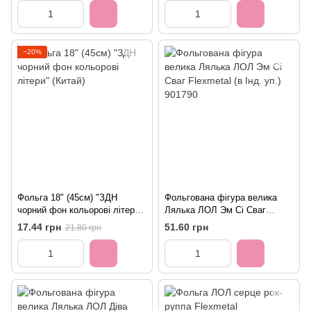
−20%
Фольга 18" (45см) "ЗДН
Фольгована фігура велика
чорний фон кольорові літери"
Лялька ЛОЛ Эм Сі Сваг
(Китай)
Flexmetal (в Інд. уп.) 901790
17.44 грн
51.60 грн
21.80 грн