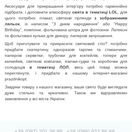
Аксесуари для прикрашання інтер'єру потрібно гармонійно
підібрати, і доповнити атмосферу
свята в тематиці LOL
, для
цього потрібно: плакат, святкові гірлянди
з зображенням
ляльок
, із написом “З днем народження” або “Happy
Birthday”, помпони, фольгована штора для фотозони. Латексні
та фольговані кульки для декору, паперові запрошення.
Щоб приготувати та прикрасити святковий стіл? потрібно
придбати скатертину, одноразові тарілки та стаканчики,
паперові серветки, трубочки для коктейлів, топери для
капкейків, святкові ковпачки, язички-гудки та коробочки для
солодощів
в тематиці ЛОЛ
, весь цей товар можна
переглянути, і придбати в нашому інтернет-магазині
prazdnikopt.
Завдяки товару з нашого магазину, ваше свято буде виглядати
дуже стильно та креативно. Також ми відправляємо
замовлення у всі міста України.
+38 (097) 201 38 88
+38 (099) 922 86 69