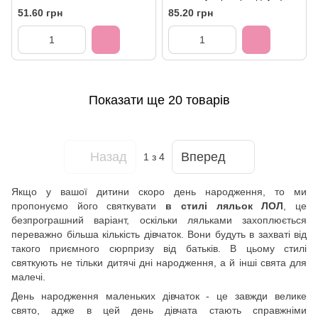
(в Інд. уп.) 901789
Grabo
51.60 грн
85.20 грн
Показати ще 20 товарів
Назад
Вперед
1
з 4
Якщо у вашої дитини скоро день народження, то ми
пропонуємо його святкувати
в стилі ляльок ЛОЛ
, це
безпрограшний варіант, оскільки ляльками захоплюється
переважно більша кількість дівчаток. Вони будуть в захваті від
такого приємного сюрпризу від батьків. В цьому стилі
святкують не тільки дитячі дні народження, а й інші свята для
малечі.
День народження маленьких дівчаток - це завжди велике
свято, адже в цей день дівчата стають справжніми