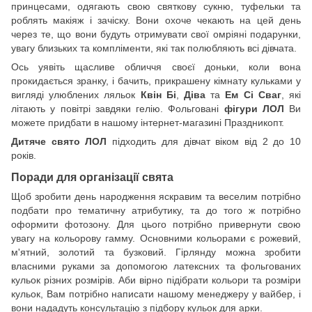
принцесами, одягають свою святкову сукню, туфельки та
роблять макіяж і зачіску. Вони охоче чекають на цей день
через те, що вони будуть отримувати свої омріяні подарунки,
увагу близьких та компліменти, які так полюбляють всі дівчата.
Ось уявіть щасливе обличчя своєї доньки, коли вона
прокидається зранку, і бачить, прикрашену кімнату кульками у
вигляді улюблених ляльок
Квін Бі
,
Діва
та
Ем Сі Сваг
, які
літають у повітрі завдяки гелію. Фольговані
фігури ЛОЛ
Ви
можете придбати в нашому інтернет-магазині Праздникопт.
Дитяче свято ЛОЛ
підходить для дівчат віком від 2 до 10
років.
Поради для організації свята
Щоб зробити день народження яскравим та веселим потрібно
подбати про тематичну атрибутику, та до того ж потрібно
оформити фотозону. Для цього потрібно привернути свою
увагу на кольорову гамму. Основними кольорами є рожевий,
м'ятний, золотий та бузковий. Гірлянду можна зробити
власними руками за допомогою латексних та фольгованих
кульок різних розмірів. Аби вірно підібрати кольори та розміри
кульок, Вам потрібно написати нашому менеджеру у вайбер, і
вони нададуть консультацію з підбору кульок для арки.