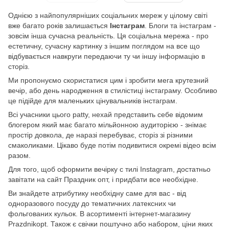
Однією з найпопулярніших соціальних мереж у цілому світі
вже багато років залишається
Інстаграм
. Блоги та інстаграм -
зовсім інша сучасна реальність. Ця соціальна мережа - про
естетичну, сучасну картинку з іншим поглядом на все що
відбувається навкруги передаючи ту чи іншу інформацію в
сторіз.
Ми пропонуємо скористатися цим і зробити мега крутезний
вечір, або день народження в стилістиці інстаграму. Особливо
це підійде для маленьких цінувальників інстаграм.
Всі учасники цього patty, нехай представить себе відомим
блогером який має багато мільйонною аудиторією - знімає
простір довкола, де наразі перебуває, сторіз зі різними
смаколиками. Цікаво буде потім подивитися окремі відео всім
разом.
Для того, щоб оформити вечірку c тилі Instagram, достатньо
завітати на сайт Праздник опт, і придбати все необхідне.
Ви знайдете атрибутику необхідну саме для вас - від
одноразового посуду до тематичних латексних чи
фольгованих кульок. В асортименті інтернет-магазину
Prazdnikopt. Також є свічки поштучно або набором, ціни яких