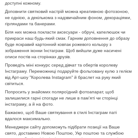
доступні кожному.
Доповнити святковий настрій можна креативною фотозоною,
не однією, а декількома з надзвичайним фоном, декораціями,
гірляндами та банерами.
Біля них можна покласти аксесуари - обручі, капелюшок чи
прикраси наш будь-який смак. Гарним доповнення до образу
буде яскравий картонний ковпак рожевого кольору з
зображення іконки Інстаграм. Щоб вийшли дуже насичені
описи постів на сторінках друзів.
Проведіть міні конкурс серед дівчат та обертів королеву
Інстаграму. Переможниці подаруйте фольговану кулю з гелієм
від Арт-шоу "Королева Instagram" й браслет на руку який
світиться.
Попросить у знайомих поляроїдний фотоапарат, щоб
залишилися гарні спогади не лише в пам'яті чи сторінці
інстаграму, а й на фото.
Бажаємо, щоб Ваше святкування в стилі Інстаграм паті
вдалося максимально.
Менеджери сайту допоможуть підібрати позиції на Ваше
свято, доставимо Новою Поштою, Укр поштою та службою