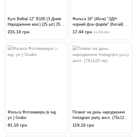
Кулі Belbal 12" B105 (З Днем
Фольга 18" (45см) "ЗДН
Народження мікс) (25 шт) 258-
чорний фон фарби" (Китай) 1
0423
шт 3351-0004
231.10 грн
17.44 грн
21.80 грн
Фольга Фотокамера (в інд.
Плакат на день народження
уп.) Grabo
Instagram party англ. (75х120
см)
81.10 грн
119.10 грн