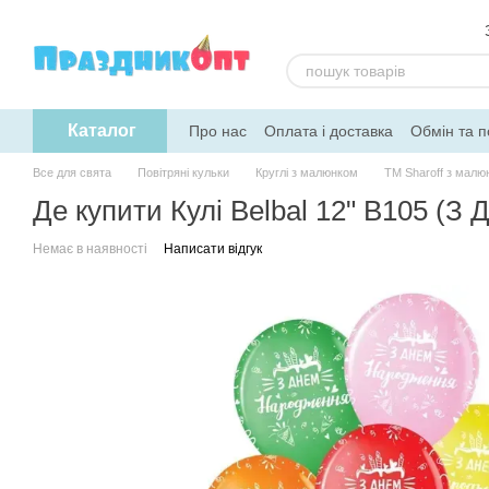
Перейти до основного контенту
Каталог
Про нас
Оплата і доставка
Обмін та 
Допомога
Все для свята
Повітряні кульки
Круглі з малюнком
ТМ Sharoff з малю
Де купити Кулі Belbal 12" B105 (З
Немає в наявності
Написати відгук