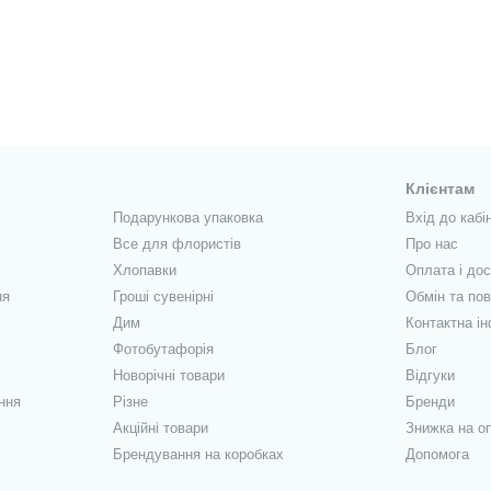
Клієнтам
Подарункова упаковка
Вхід до кабі
Все для флористів
Про нас
Хлопавки
Оплата і до
ня
Гроші сувенірні
Обмін та по
Дим
Контактна і
Фотобутафорія
Блог
Новорічні товари
Відгуки
ння
Різне
Бренди
Акційні товари
Знижка на о
Брендування на коробках
Допомога