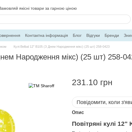
Замовляй якісні товари за гарною ціною
повернення
Контактна інформація
Блог
Відгуки
Бренди
Зни
нком
Кулі Belbal 12" B105 (З Днем Народження мікс) (25 шт) 258-0423
 Днем Народження мікс) (25 шт) 258-0
231.10 грн
Повідомити, коли з'яв
Опис
Повітряні кулі 12" 