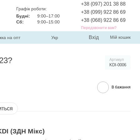
+38 (097) 201 38 88
Графік роботи:
+38 (099) 922 86 69
Будні:
9:00–17:00
+38 (068) 922 86 69
Сб:
9:00–15:00
Передзвонити вам?
Вхід
Мій кошик
жка на опт
Укр
423?
Артикул
KDI-0006
В бажання
иться
KDI (ЗДН Мікс)