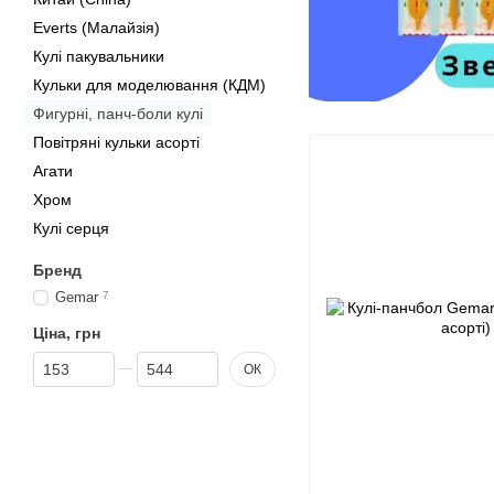
Everts (Малайзія)
Кулі пакувальники
Кульки для моделювання (КДМ)
Фигурні, панч-боли кулі
Повітряні кульки асорті
Агати
Хром
Кулі серця
Бренд
Gemar
7
Ціна, грн
Від Ціна, грн
До Ціна, грн
ОК