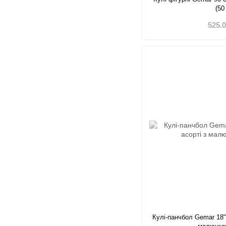
(50
525.
Кулі-панчбол Gemar 18"