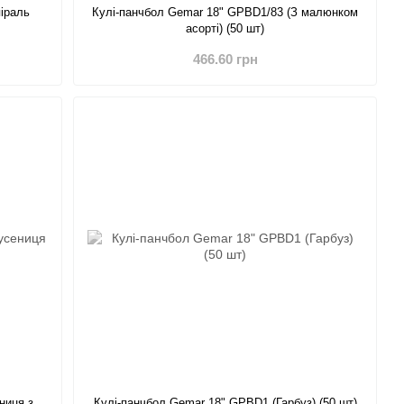
піраль
Кулі-панчбол Gemar 18" GPBD1/83 (З малюнком
асорті) (50 шт)
466.60 грн
ниця з
Кулі-панчбол Gemar 18" GPBD1 (Гарбуз) (50 шт)