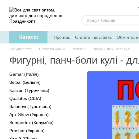
Перейти до основного контенту
Каталог
Про нас
Оплата і доставка
Обмін та 
Допомога
Все для свята
Повітряні кульки
Латексні
Фигурні, панч-боли кулі
Фигурні, панч-боли кулі - 
Gemar (Італія)
Belbal (Бельгія)
Kalisan (Туреччина)
Qualatex (США)
Balonevi (Туретчина)
Арт-Show (Україна)
Sempertex (Колумбія)
Proshar (Україна)
Китай (China)