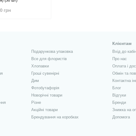
) (50 шт)
80 грн
Клієнтам
Подарункова упаковка
Вхід до кабі
Все для флористів
Про нас
Хлопавки
Оплата і до
ня
Гроші сувенірні
Обмін та по
Дим
Контактна і
Фотобутафорія
Блог
Новорічні товари
Відгуки
ння
Різне
Бренди
Акційні товари
Знижка на о
Брендування на коробках
Допомога