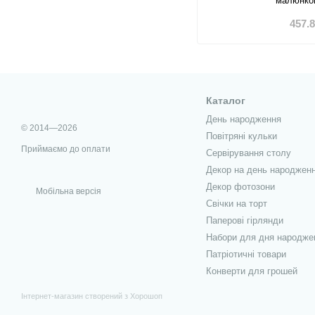
малюнком
457.
Каталог
День народження
© 2014—2026
Повітряні кульки
Приймаємо до оплати
Сервірування столу
Декор на день народжен
Декор фотозони
Мобільна версія
Свічки на торт
Паперові гірлянди
Набори для дня народже
Патріотичні товари
Конверти для грошей
Інтернет-магазин створений з Хорошоп