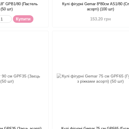
18" GPB1/80 (Пастель
Кулі фігурні Gemar 8*80см AS1/80 (С
 (50 шт)
асорті) (100 шт)
Купити
153.20 грн
см GPF35 (Заєць асорті)
Кулі фігурні Gemar 75 см GPF65 (Гусе