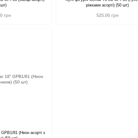
 шт)
ріжками асорті) (50 шт)
00 грн
525.00 грн
 GPB1/81 (Неон асорті з