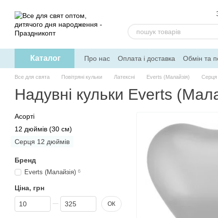
Перейти до основного контенту
Каталог
Про нас
Оплата і доставка
Обмін та 
Допомога
Все для свята
Повітряні кульки
Латексні
Everts (Малайзія)
Серця
Надувні кульки Everts (Мал
Асорті
12 дюймів (30 см)
Серця 12 дюймів
Бренд
Everts (Малайзія)
6
Ціна, грн
Від Ціна, грн
До Ціна, грн
ОК