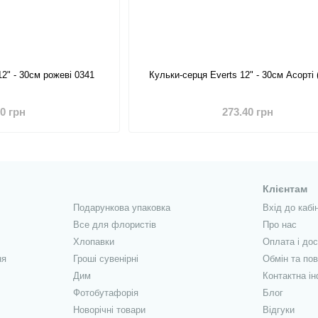
12" - 30см рожеві 0341
Кульки-серця Everts 12" - 30см Асорті 
30 грн
273.40 грн
Клієнтам
Подарункова упаковка
Вхід до кабі
Все для флористів
Про нас
Хлопавки
Оплата і до
ня
Гроші сувенірні
Обмін та по
Дим
Контактна і
Фотобутафорія
Блог
Новорічні товари
Відгуки