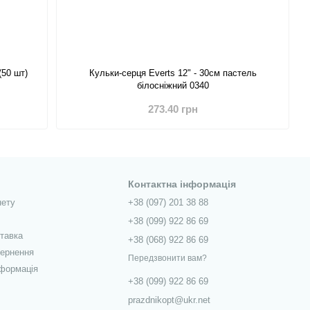
(50 шт)
Кульки-серця Everts 12" - 30см пастель
білосніжний 0340
273.40 грн
Контактна інформація
нету
+38 (097) 201 38 88
+38 (099) 922 86 69
ставка
+38 (068) 922 86 69
вернення
Передзвонити вам?
нформація
+38 (099) 922 86 69
prazdnikopt@ukr.net